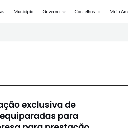
ias
Município
Governo
Conselhos
Meio Am
ação exclusiva de
 equiparadas para
resa para prestação