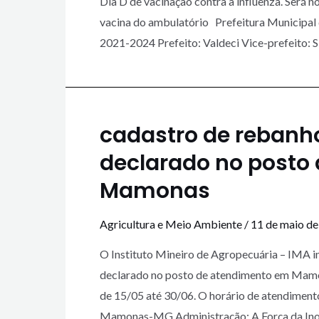
Dia D de vacinação contra a influenza. Será 
vacina do ambulatório Prefeitura Municipa
2021-2024 Prefeito: Valdeci Vice-prefeito: S
cadastro de rebanho
declarado no posto
Mamonas
Agricultura e Meio Ambiente
/
11 de maio d
O Instituto Mineiro de Agropecuária – IMA i
declarado no posto de atendimento em Mamona
de 15/05 até 30/06. O horário de atendimento
Mamonas-MG Administração: A Força da In