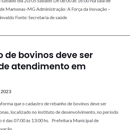
no sábado dia 20/05 Sábado De 08:00 as 16:00 Na sala de
l de Mamonas-MG Administração: A Força da Inovação –
invaldo Fonte: Secretaria de saúde
 de bovinos deve ser
 de atendimento em
e 2023
nforma que o cadastro de rebanho de bovinos deve ser
s, localizado no instituto de desenvolvimento, no período
 é das 07:00 às 13:00 hs. Prefeitura Municipal de
ovação …