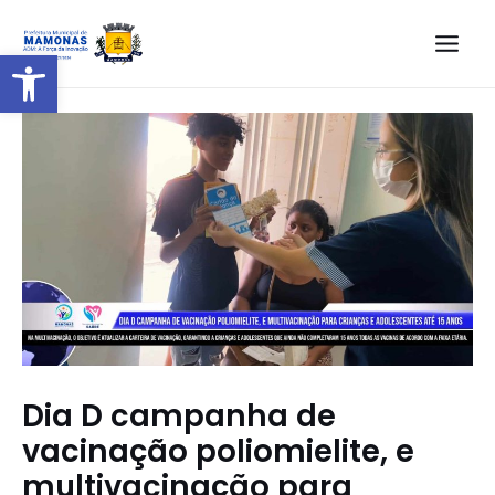
Barra de Ferramentas Aberta
Dia D campanha de
vacinação poliomielite, e
multivacinação para