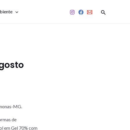
biente
Agosto
Mamonas-MG.
ormas de
ool em Gel 70% com