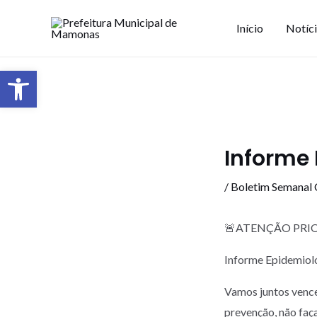
Início
Notíc
Barra de Ferramentas Aberta
Informe 
/
Boletim Semanal
🚨ATENÇÃO PRIO
Informe Epidemiol
Vamos juntos vence
prevenção, não faç