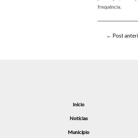
frequência.
←
Post anter
Início
Notícias
Município