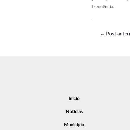
frequência.
←
Post anter
Início
Notícias
Município