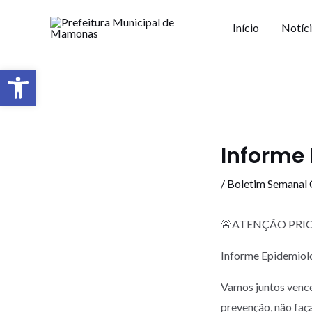
Início
Notíc
Barra de Ferramentas Aberta
Informe 
/
Boletim Semanal
🚨ATENÇÃO PRIO
Informe Epidemiol
Vamos juntos vence
prevenção, não faç