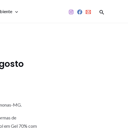
biente
Agosto
Mamonas-MG.
ormas de
ool em Gel 70% com