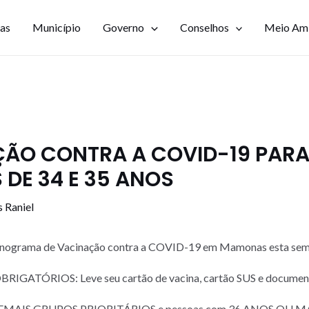
ias
Município
Governo
Conselhos
Meio Am
ÃO CONTRA A COVID-19 PAR
 DE 34 E 35 ANOS
s Raniel
nograma de Vacinação contra a COVID-19 em Mamonas esta sem
ATÓRIOS: Leve seu cartão de vacina, cartão SUS e document
DEMAIS GRUPOS PRIORITÁRIOS e pessoas com 36 ANOS OU MA