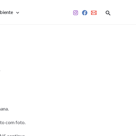
biente
A
ana.
o com foto.
IS continua