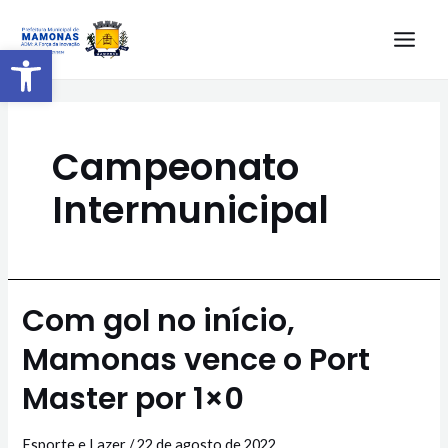
Barra de Ferramentas Aberta
Campeonato
Intermunicipal
Com gol no início,
Mamonas vence o Port
Master por 1×0
Esporte e Lazer
/
22 de agosto de 2022