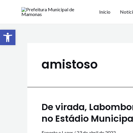
Início
Notíc
Barra de Ferramentas Aberta
amistoso
De virada, Labombone
no Estádio Municipal
Esporte e Lazer
/
23 de abril de 2022