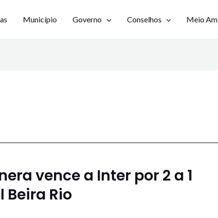
ias
Município
Governo
Conselhos
Meio Am
ra vence a Inter por 2 a 1
 Beira Rio