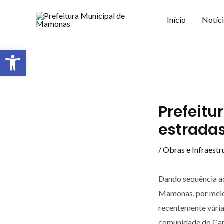
Início
Notíc
Barra de Ferramentas Aberta
Prefeitu
estrada
/
Obras e Infraestr
Dando sequência ao
Mamonas, por meio 
recentemente várias
comunidade do Cara