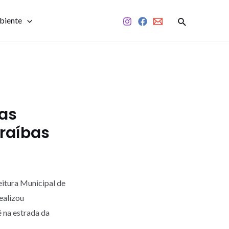
biente
das
raíbas
eitura Municipal de
ealizou
é na estrada da