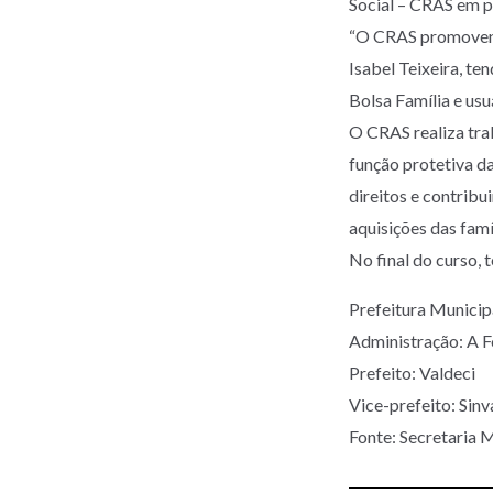
Social – CRAS em 
“O CRAS promovendo
Isabel Teixeira, te
Bolsa Família e usu
O CRAS realiza trab
função protetiva da
direitos e contribu
aquisições das famí
No final do curso, 
Prefeitura Munic
Administração: A 
Prefeito: Valdeci
Vice-prefeito: Sinv
Fonte: Secretaria M