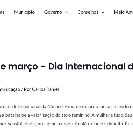
ias
Município
Governo
Conselhos
Meio Am
de março – Dia Internacional 
municação
/ Por
Carlos Raniel
 é o dia Internacional da Mulher! É momento propício para rende
a batalha pela valorização do sexo feminino. A mulher é tudo. Se
or, sensibilidade, inteligência e vida. É união, é beleza infinita. É cr