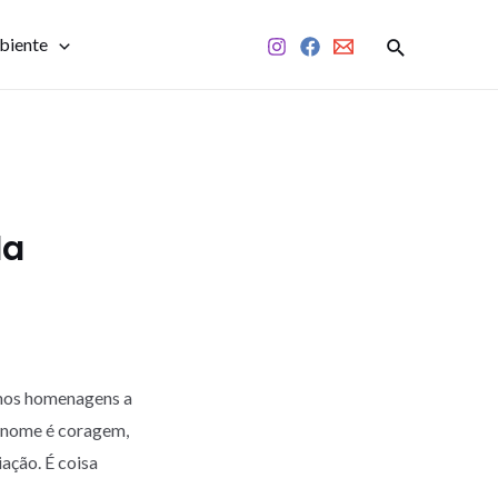
biente
da
rmos homenagens a
u nome é coragem,
iação. É coisa