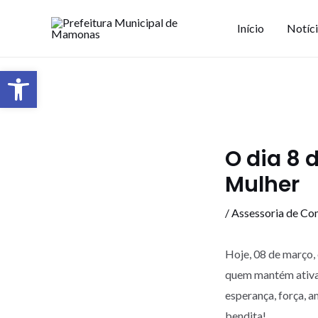
Início
Notíc
Barra de Ferramentas Aberta
O dia 8 
Mulher
/
Assessoria de Co
Hoje, 08 de março,
quem mantém ativa 
esperança, força, am
bendita!