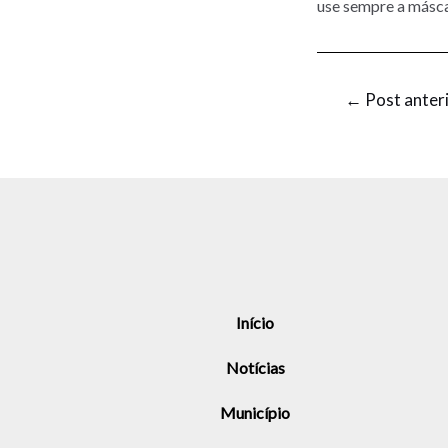
use sempre a másca
←
Post anter
Início
Notícias
Município