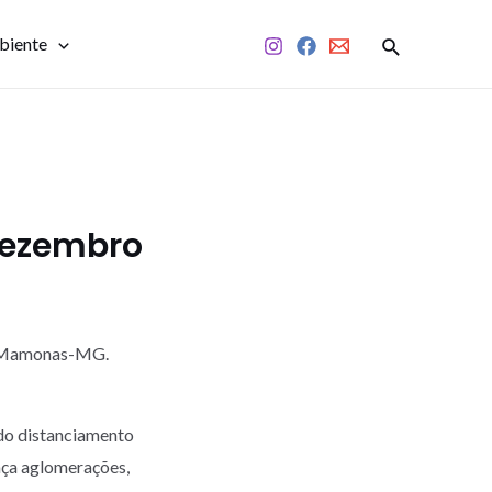
biente
 Dezembro
de Mamonas-MG.
do distanciamento
aça aglomerações,