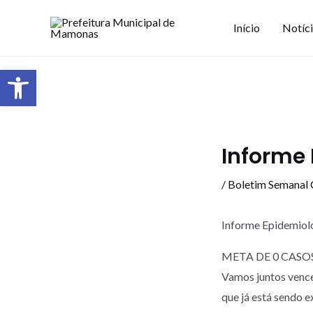
Início
Notíc
Barra de Ferramentas Aberta
Informe 
/
Boletim Semanal
Informe Epidemiol
META DE 0 CASO
Vamos juntos venc
que já está sendo 