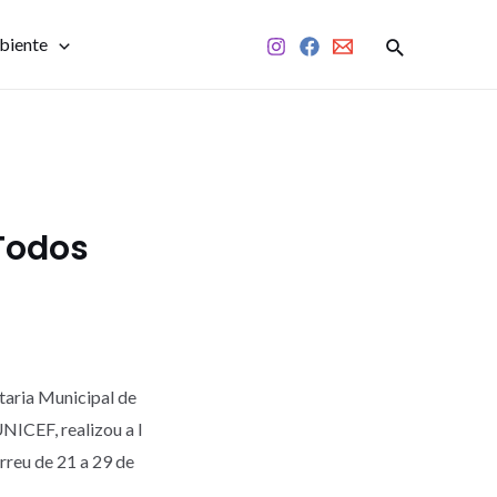
biente
Todos
taria Municipal de
UNICEF, realizou a I
reu de 21 a 29 de