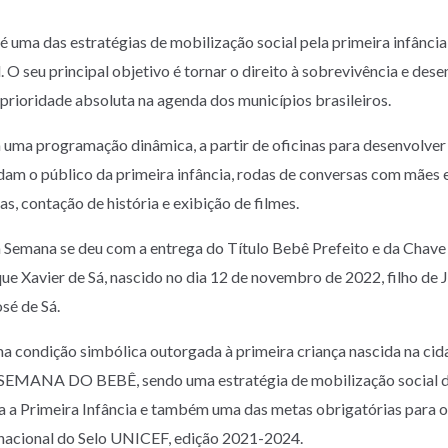
 uma das estratégias de mobilização social pela primeira infânci
. O seu principal objetivo é tornar o direito à sobrevivência e de
 prioridade absoluta na agenda dos municípios brasileiros.
 uma programação dinâmica, a partir de oficinas para desenvolve
idam o público da primeira infância, rodas de conversas com mães 
as, contação de história e exibição de filmes.
Semana se deu com a entrega do Título Bebê Prefeito e da Chave
e Xavier de Sá, nascido no dia 12 de novembro de 2022, filho de J
osé de Sá.
ma condição simbólica outorgada à primeira criança nascida na ci
EMANA DO BEBÊ, sendo uma estratégia de mobilização social 
 a Primeira Infância e também uma das metas obrigatórias para o
ernacional do Selo UNICEF, edição 2021-2024.