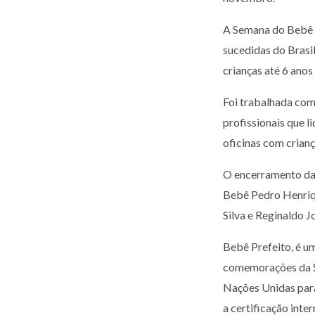
A Semana do Bebê é
sucedidas do Brasil
crianças até 6 anos
Foi trabalhada com
profissionais que l
oficinas com crianç
O encerramento da 
Bebê Pedro Henriqu
Silva e Reginaldo J
Bebê Prefeito, é u
comemorações da S
Nações Unidas para
a certificação int