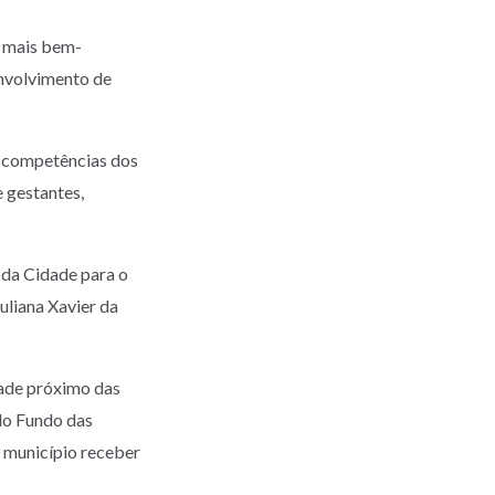
a mais bem-
senvolvimento de
r competências dos
e gestantes,
 da Cidade para o
uliana Xavier da
dade próximo das
do Fundo das
 município receber