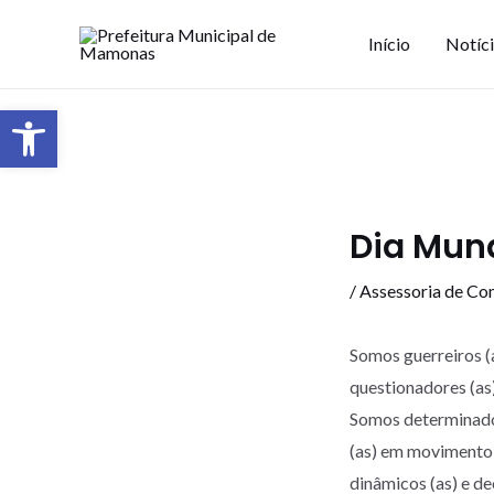
Início
Notíc
Barra de Ferramentas Aberta
Dia Mund
/
Assessoria de Co
Somos guerreiros (
questionadores (as)
Somos determinados 
(as) em movimento,
dinâmicos (as) e de