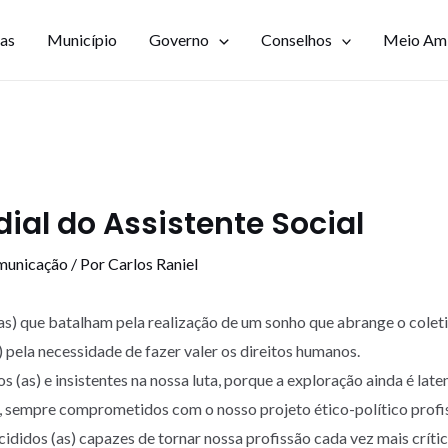
ias
Município
Governo
Conselhos
Meio Am
ial do Assistente Social
municação
/ Por
Carlos Raniel
as) que batalham pela realização de um sonho que abrange o colet
 pela necessidade de fazer valer os direitos humanos.
(as) e insistentes na nossa luta, porque a exploração ainda é late
 sempre comprometidos com o nosso projeto ético-político profi
cididos (as) capazes de tornar nossa profissão cada vez mais críti