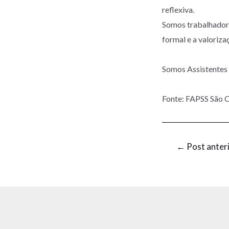
reflexiva.
Somos trabalhadore
formal e a valoriza
Somos Assistentes 
Fonte: FAPSS São C
←
Post anter