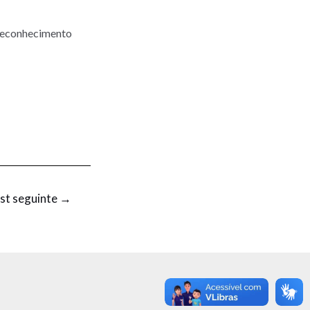
o reconhecimento
st seguinte
→