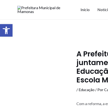
Início
Notíc
Barra de Ferramentas Aberta
A Prefe
juntamen
Educação
Escola M
/
Educação
/ Por
Ca
Com a reforma, a e