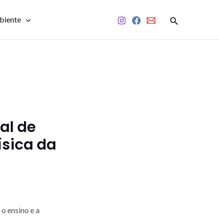
biente
al de
ísica da
o ensino e a