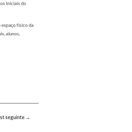
s Iniciais do
espaço físico da
s, alunos,
st seguinte
→