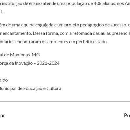
instituição de ensino atende uma população de 408 alunos, nos Ano
l.
m de uma equipe engajada e um projeto pedagógico de sucesso, o 
ar encantamento. Dessa forma, com a retomada das aulas presenciai
ionários encontraram os ambientes em perfeito estado.
ipal de Mamonas-MG
Força da Inovação – 2021-2024
aldo
Municipal de Educação e Cultura
ior
Po