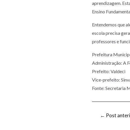
aprendizagem. Esta 
Ensino Fundamenta
Entendemos que alé
escola precisa ger
professores e func
Prefeitura Munic
Administração: A 
Prefeito: Valdeci
Vice-prefeito: Sinv
Fonte: Secretaria 
←
Post anter