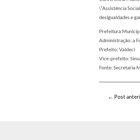
\”Assistência Socia
desigualdades e gar
Prefeitura Munic
Administração: a F
Prefeito: Valdeci
Vice-prefeito: Sinv
Fonte: Secretaria M
←
Post anter