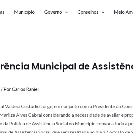
ias
Município
Governo
Conselhos
Meio Am
rência Municipal de Assistên
/ Por
Carlos Raniel
al Valdeci Custodio Jorge, em conjunto com a Presidente do Cons
 Marilza Alves Cabral considerando a necessidade de avaliar e prop
 da Política de Assistência Social no Município convoca toda a p
pal de Assistência Social, que será realizada no dia 27 Agosto de