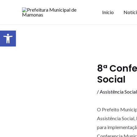
Início
Notíc
Barra de Ferramentas Aberta
8ª Confe
Social
/
Assistência Social
O Prefeito Municip
Assistência Social,
para implementação
Conferencia Munici