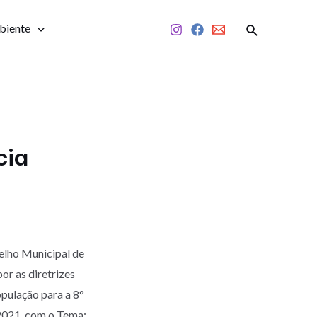
biente
cia
elho Municipal de
or as diretrizes
opulação para a 8°
 2021, com o Tema: