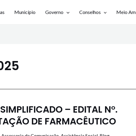
ias
Município
Governo
Conselhos
Meio Am
025
IMPLIFICADO – EDITAL N°.
ATAÇÃO DE FARMACÊUTICO
,
Assessoria de Comunicação
,
Assistência Social
,
Blog
,