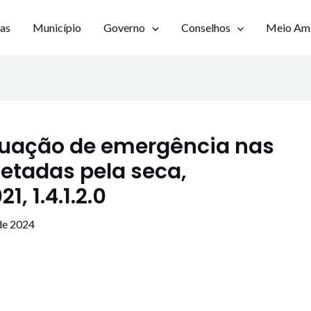
ias
Município
Governo
Conselhos
Meio Am
ituação de emergência nas
fetadas pela seca,
, 1.4.1.2.0
de 2024