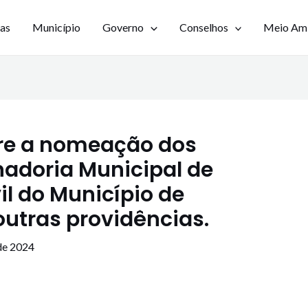
ias
Município
Governo
Conselhos
Meio Am
bre a nomeação dos
doria Municipal de
il do Município de
utras providências.
de 2024