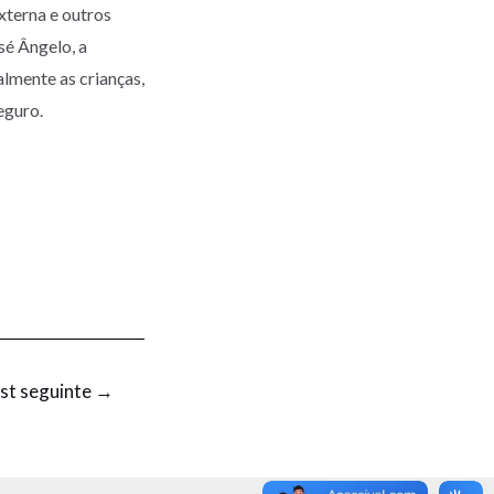
xterna e outros
sé Ângelo, a
lmente as crianças,
eguro.
st seguinte
→