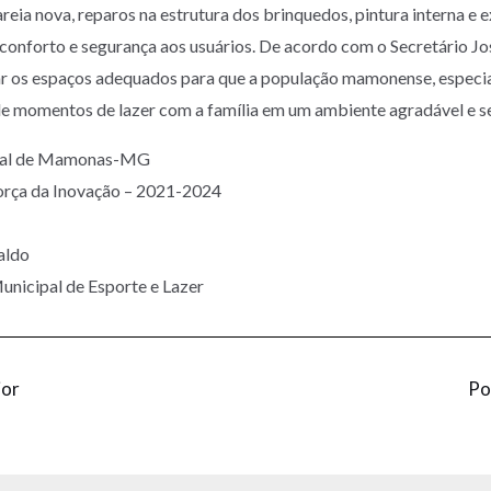
eia nova, reparos na estrutura dos brinquedos, pintura interna e e
 conforto e segurança aos usuários. De acordo com o Secretário Jo
ixar os espaços adequados para que a população mamonense, especia
e momentos de lazer com a família em um ambiente agradável e s
ipal de Mamonas-MG
orça da Inovação – 2021-2024
aldo
unicipal de Esporte e Lazer
ior
Po