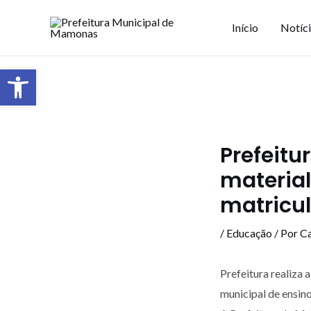
Início
Notíc
Barra de Ferramentas Aberta
Prefeitu
material
matricul
/
Educação
/ Por
Ca
Prefeitura realiza 
municipal de ensin