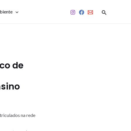
biente
ico de
nsino
triculados na rede