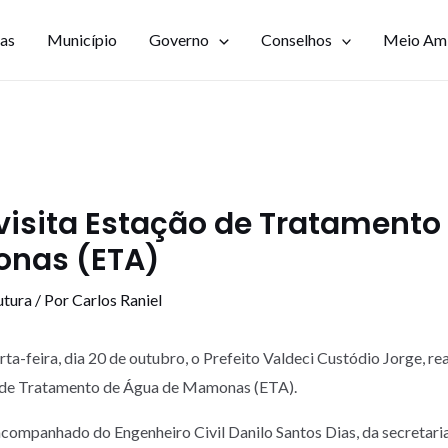
ias
Município
Governo
Conselhos
Meio Am
 visita Estação de Tratament
nas (ETA)
utura
/ Por
Carlos Raniel
ta-feira, dia 20 de outubro, o Prefeito Valdeci Custódio Jorge, rea
o de Tratamento de Água de Mamonas (ETA).
acompanhado do Engenheiro Civil Danilo Santos Dias, da secretari