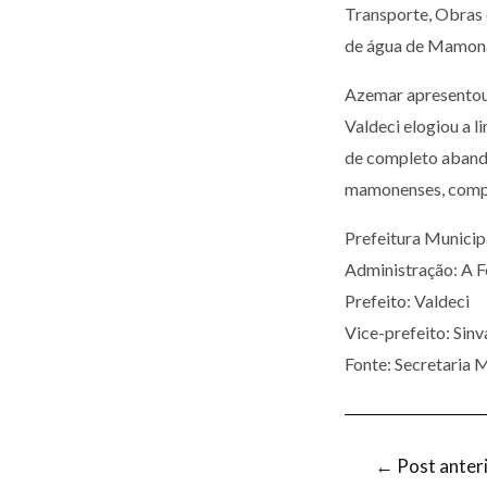
Transporte, Obras 
de água de Mamonas
Azemar apresentou 
Valdeci elogiou a l
de completo abando
mamonenses, compl
Prefeitura Munic
Administração: A 
Prefeito: Valdeci
Vice-prefeito: Sinv
Fonte: Secretaria M
←
Post anter