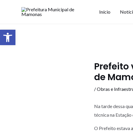
Início
Notíc
Barra de Ferramentas Aberta
Prefeito
de Mamo
/
Obras e Infraestr
Na tarde dessa quar
técnica na Estaçã
O Prefeito estava 