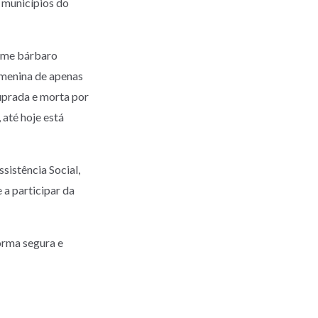
s municípios do
rime bárbaro
 menina de apenas
tuprada e morta por
 até hoje está
sistência Social,
 a participar da
forma segura e