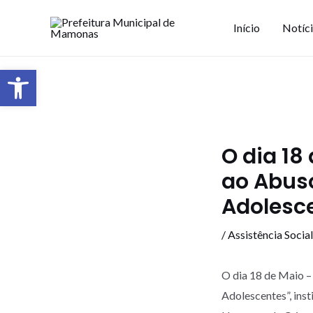
Início
Notíc
Barra de Ferramentas Aberta
O dia 18
ao Abuso
Adolesc
/
Assistência Social
O dia 18 de Maio –
Adolescentes”, inst