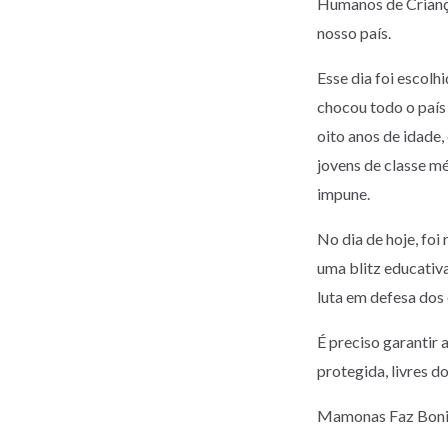
Humanos de Criança
nosso país.
Esse dia foi escolh
chocou todo o país
oito anos de idade,
jovens de classe mé
impune.
No dia de hoje, foi
uma blitz educativa
luta em defesa dos 
É preciso garantir 
protegida, livres d
Mamonas Faz Boni