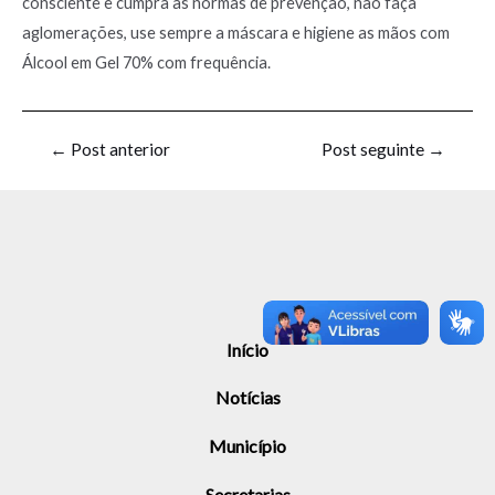
consciente e cumpra as normas de prevenção, não faça
aglomerações, use sempre a máscara e higiene as mãos com
Álcool em Gel 70% com frequência.
←
Post anterior
Post seguinte
→
Início
Notícias
Município
Secretarias