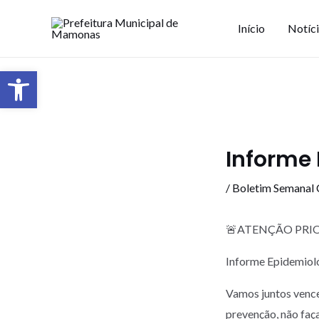
Início
Notíc
Barra de Ferramentas Aberta
Informe 
/
Boletim Semanal
🚨ATENÇÃO PRIO
Informe Epidemioló
Vamos juntos vence
prevenção, não faç