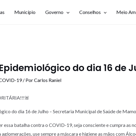
ias
Município
Governo
Conselhos
Meio Am
Epidemiológico do dia 16 de J
 COVID-19
/ Por
Carlos Raniel
RITÁRIA!!!🚨
gico do dia 16 de Julho – Secretaria Municipal de Saúde de Ma
r essa batalha contra o COVID-19, seja consciente e cumpra as n
a aglomerações, use sempre a máscara e higiene as mãos com Álc