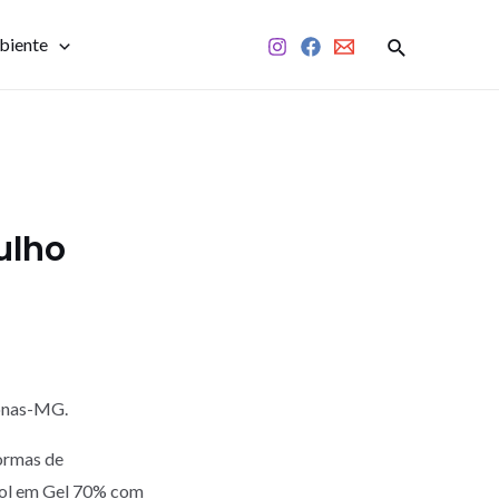
biente
ulho
monas-MG.
ormas de
ool em Gel 70% com