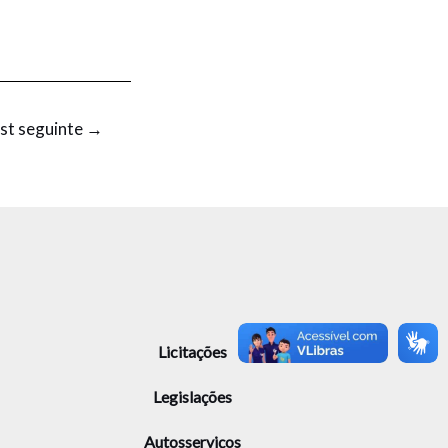
st seguinte
→
Licitações
Legislações
Autosserviços