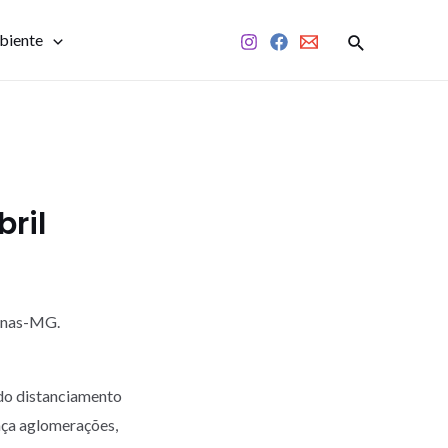
biente
bril
monas-MG.
do distanciamento
aça aglomerações,