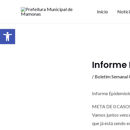
Início
Notíc
Barra de Ferramentas Aberta
Informe 
/
Boletim Semanal
Informe Epidemioló
META DE 0 CASO
Vamos juntos venc
que já está sendo 