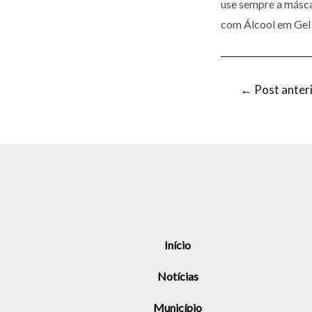
use sempre a másca
com Álcool em Gel
←
Post anter
Início
Notícias
Município