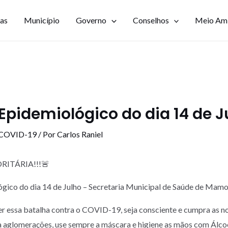
ias
Município
Governo
Conselhos
Meio Am
Epidemiológico do dia 14 de J
 COVID-19
/ Por
Carlos Raniel
RITÁRIA!!!🚨
gico do dia 14 de Julho – Secretaria Municipal de Saúde de Ma
r essa batalha contra o COVID-19, seja consciente e cumpra as n
a aglomerações, use sempre a máscara e higiene as mãos com Álc