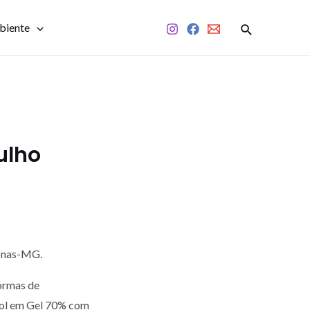
biente
ulho
monas-MG.
ormas de
ool em Gel 70% com