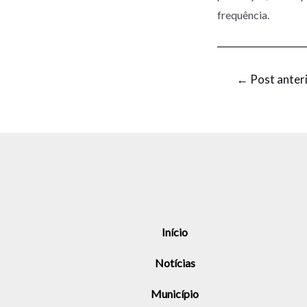
frequência.
←
Post anter
Início
Notícias
Município