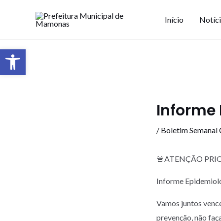
Início
Notíc
Barra de Ferramentas Aberta
Informe 
/
Boletim Semanal
🚨ATENÇÃO PRIO
Informe Epidemioló
Vamos juntos vence
prevenção, não faç