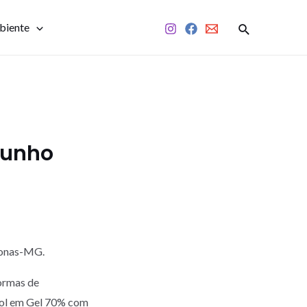
biente
Junho
monas-MG.
ormas de
ool em Gel 70% com