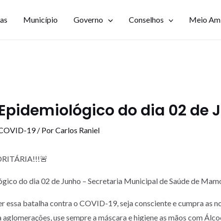
ias
Município
Governo
Conselhos
Meio Am
Epidemiológico do dia 02 de 
 COVID-19
/ Por
Carlos Raniel
RITÁRIA!!!🚨
ógico do dia 02 de Junho – Secretaria Municipal de Saúde de Ma
r essa batalha contra o COVID-19, seja consciente e cumpra as n
a aglomerações, use sempre a máscara e higiene as mãos com Álc