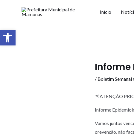
Início
Notíc
Barra de Ferramentas Aberta
Informe 
/
Boletim Semanal
🚨ATENÇÃO PRIO
Informe Epidemiol
Vamos juntos vence
prevenção, não faç