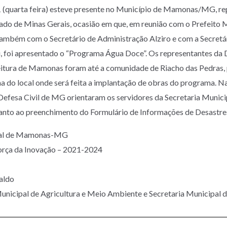
 (quarta feira) esteve presente no Município de Mamonas/MG, re
tado de Minas Gerais, ocasião em que, em reunião com o Prefeito M
também com o Secretário de Administração Alziro e com a Secretár
 foi apresentado o “Programa Água Doce”. Os representantes da D
eitura de Mamonas foram até a comunidade de Riacho das Pedras, 
lha do local onde será feita a implantação de obras do programa. 
Defesa Civil de MG orientaram os servidores da Secretaria Municip
nto ao preenchimento do Formulário de Informações de Desastres
ipal de Mamonas-MG
orça da Inovação – 2021-2024
valdo
Municipal de Agricultura e Meio Ambiente e Secretaria Municipal 