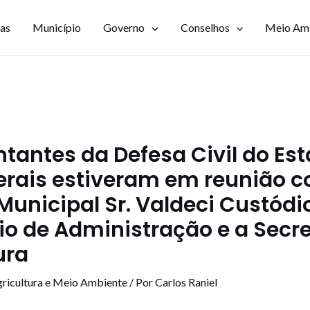
ias
Município
Governo
Conselhos
Meio Am
tantes da Defesa Civil do Es
erais estiveram em reunião 
 Municipal Sr. Valdeci Custódi
io de Administração e a Secre
ura
ricultura e Meio Ambiente
/ Por
Carlos Raniel