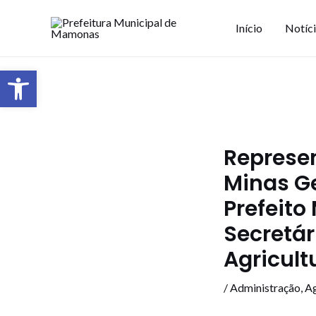
Início
Notíc
Barra de Ferramentas Aberta
Represen
Minas G
Prefeito
Secretár
Agricult
/
Administração
,
Ag