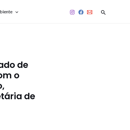
biente
tado de
com o
o,
tária de