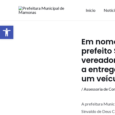
Início
Notíc
Barra de Ferramentas Aberta
Em nome 
prefeito
vereador
a entreg
um veíc
/
Assessoria de Co
A prefeitura Munic
Sinvaldo de Deus C