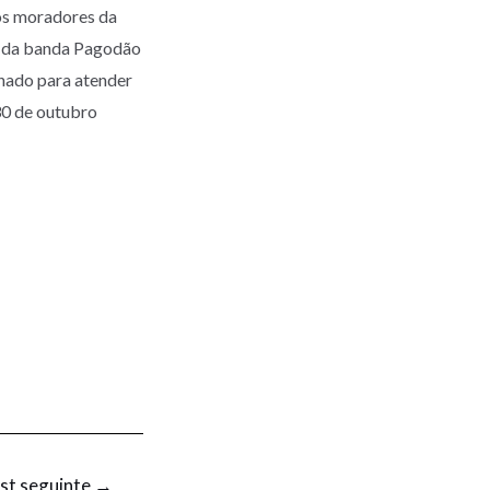
os moradores da
o da banda Pagodão
inado para atender
30 de outubro
st seguinte
→