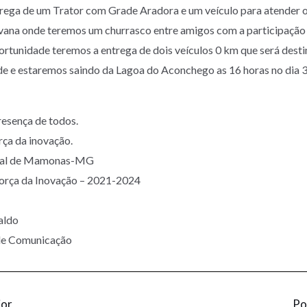
trega de um Trator com Grade Aradora e um veículo para atender 
ana onde teremos um churrasco entre amigos com a participaçã
portunidade teremos a entrega de dois veículos 0 km que será dest
úde e estaremos saindo da Lagoa do Aconchego as 16 horas no dia 
esença de todos.
rça da inovação.
ipal de Mamonas-MG
Força da Inovação – 2021-2024
aldo
 de Comunicação
ior
Po