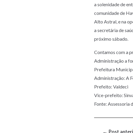
a solenidade de en
comunidade de Hav
Alto Astral, e na o
a secretária de sa
próximo sábado.
Contamos com a pr
Administração a fo
Prefeitura Munic
Administração: A 
Prefeito: Valdeci
Vice-prefeito: Sinv
Fonte: Assessoria
←
Post anter