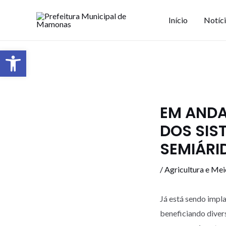
Início
Notíc
Barra de Ferramentas Aberta
EM AND
DOS SIS
SEMIÁRI
/
Agricultura e Me
Já está sendo impl
beneficiando diver