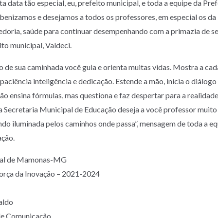
ta data tão especial, eu, prefeito municipal, e toda a equipe da P
enizamos e desejamos a todos os professores, em especial os da
edoria, saúde para continuar desempenhando com a primazia de s
ito municipal, Valdeci.
o de sua caminhada você guia e orienta muitas vidas. Mostra a cad
paciência inteligência e dedicação. Estende a mão, inicia o diálogo
ão ensina fórmulas, mas questiona e faz despertar para a realidade
a Secretaria Municipal de Educação deseja a você professor muito
endo iluminada pelos caminhos onde passa”, mensagem de toda a eq
ação.
ipal de Mamonas-MG
Força da Inovação – 2021-2024
aldo
 de Comunicação