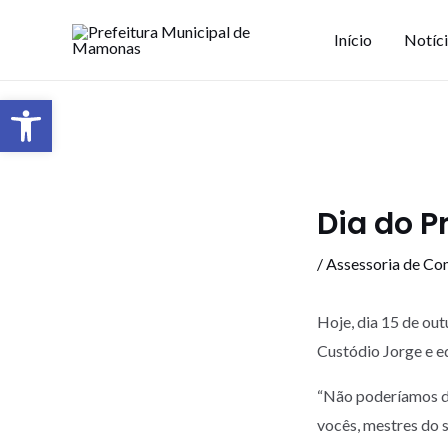
Início
Notíc
Barra de Ferramentas Aberta
Dia do P
/
Assessoria de Co
Hoje, dia 15 de ou
Custódio Jorge e e
“Não poderíamos de
vocês, mestres do 