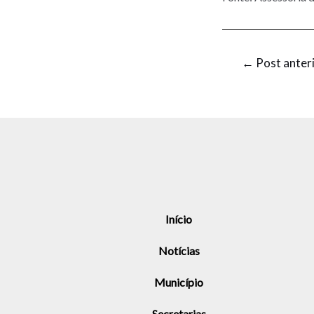
←
Post anter
Início
Notícias
Município
Secretarias