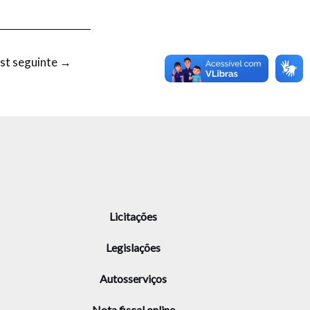
st seguinte
→
Licitações
Legislações
Autosserviços
Nota fiscal online