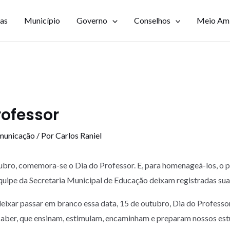
ias
Município
Governo
Conselhos
Meio Am
rofessor
municação
/ Por
Carlos Raniel
tubro, comemora-se o Dia do Professor. E, para homenageá-los, o p
quipe da Secretaria Municipal de Educação deixam registradas su
ixar passar em branco essa data, 15 de outubro, Dia do Professor.
saber, que ensinam, estimulam, encaminham e preparam nossos es