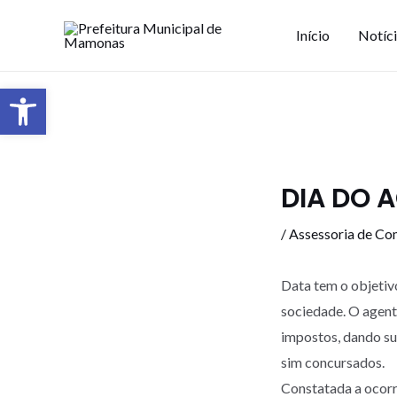
Início
Notíc
Barra de Ferramentas Aberta
DIA DO 
/
Assessoria de Co
Data tem o objetiv
sociedade. O agente
impostos, dando su
sim concursados.
Constatada a ocorrê