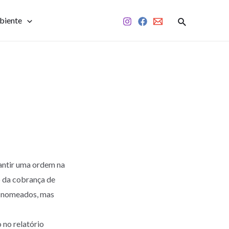
biente
antir uma ordem na
ão da cobrança de
ou nomeados, mas
 no relatório