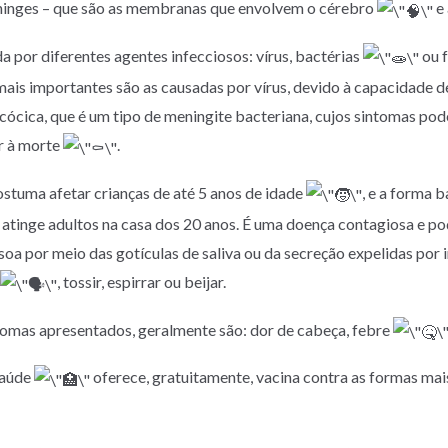
ninges – que são as membranas que envolvem o cérebro
e 
a por diferentes agentes infecciosos: vírus, bactérias
ou f
s mais importantes são as causadas por vírus, devido à capacidade de
ócica, que é um tipo de meningite bacteriana, cujos sintomas po
r à morte
.
ostuma afetar crianças de até 5 anos de idade
, e a forma 
atinge adultos na casa dos 20 anos. É uma doença contagiosa e po
oa por meio das gotículas de saliva ou da secreção expelidas por 
, tossir, espirrar ou beijar.
tomas apresentados, geralmente são: dor de cabeça, febre
saúde
oferece, gratuitamente, vacina contra as formas mai