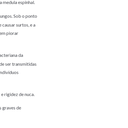
a medula espinhal.
ungos. Sob o ponto
 causar surtos, e a
dem piorar
bacteriana da
de ser transmitidas
indivíduos
e rigidez de nuca.
s graves de