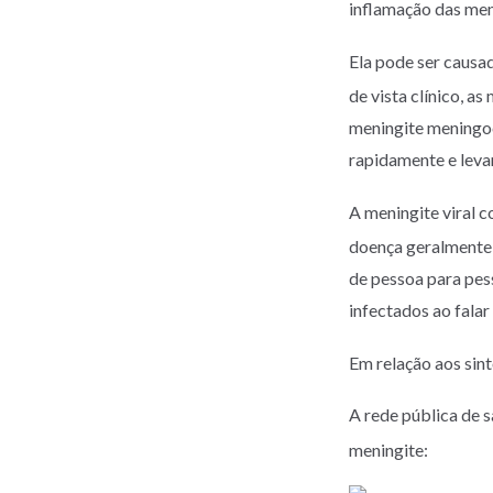
inflamação das me
Ela pode ser causad
de vista clínico, a
meningite meningoc
rapidamente e leva
A meningite viral c
doença geralmente 
de pessoa para pess
infectados ao falar
Em relação aos sin
A rede pública de 
meningite: