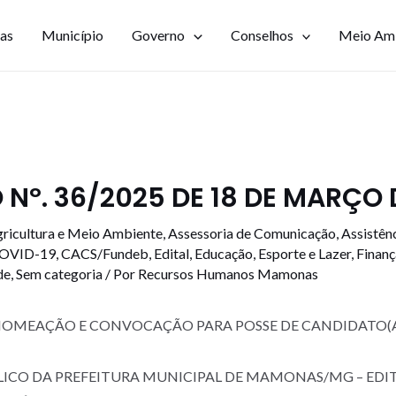
ias
Município
Governo
Conselhos
Meio Am
Nº. 36/2025 DE 18 DE MARÇO 
ricultura e Meio Ambiente
,
Assessoria de Comunicação
,
Assistênc
COVID-19
,
CACS/Fundeb
,
Edital
,
Educação
,
Esporte e Lazer
,
Finanç
de
,
Sem categoria
/ Por
Recursos Humanos Mamonas
 NOMEAÇÃO E CONVOCAÇÃO PARA POSSE DE CANDIDATO(
CO DA PREFEITURA MUNICIPAL DE MAMONAS/MG – EDITAL