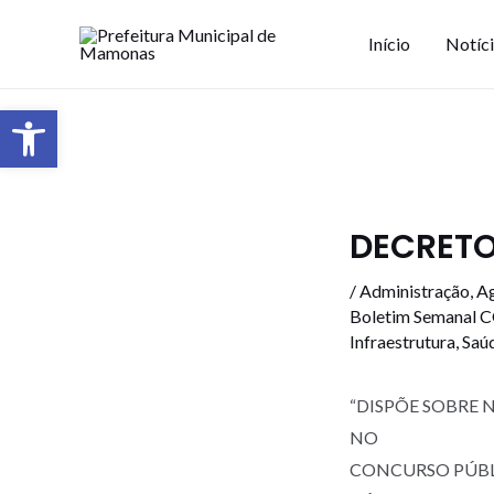
Início
Notíc
Barra de Ferramentas Aberta
DECRETO 
/
Administração
,
Ag
Boletim Semanal 
Infraestrutura
,
Saú
“DISPÕE SOBRE
NO
CONCURSO PÚBLI