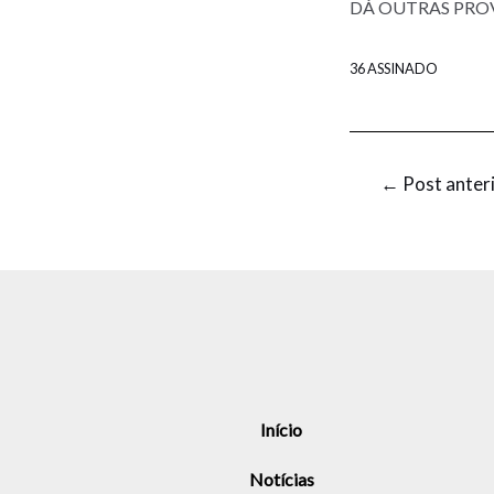
DÁ OUTRAS PROV
36 ASSINADO
←
Post anter
Início
Notícias