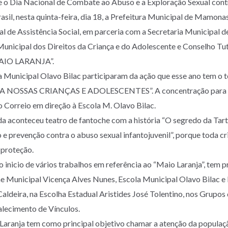
 e o Dia Nacional de Combate ao Abuso e a Exploração Sexual cont
sil, nesta quinta-feira, dia 18, a Prefeitura Municipal de Mamona
al de Assistência Social, em parceria com a Secretaria Municipal 
Municipal dos Direitos da Criança e do Adolescente e Conselho Tu
IO LARANJA”.
a Municipal Olavo Bilac participaram da ação que esse ano tem o
 NOSSAS CRIANÇAS E ADOLESCENTES”. A concentração para 
o Correio em direção à Escola M. Olavo Bilac.
a aconteceu teatro de fantoche com a história “O segredo da Tart
 e prevenção contra o abuso sexual infantojuvenil”, porque toda cr
 proteção.
o inicio de vários trabalhos em referência ao “Maio Laranja”, tem
e Municipal Vicença Alves Nunes, Escola Municipal Olavo Bilac e
ldeira, na Escolha Estadual Aristides José Tolentino, nos Grupos 
alecimento de Vínculos.
ranja tem como principal objetivo chamar a atenção da populaç