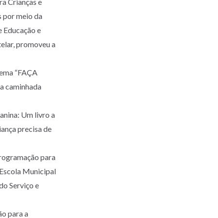
ra Crianças e
s por meio da
de Educação e
telar, promoveu a
 tema “FAÇA
a caminhada
anina: Um livro a
iança precisa de
 programação para
 Escola Municipal
do Serviço e
ão para a