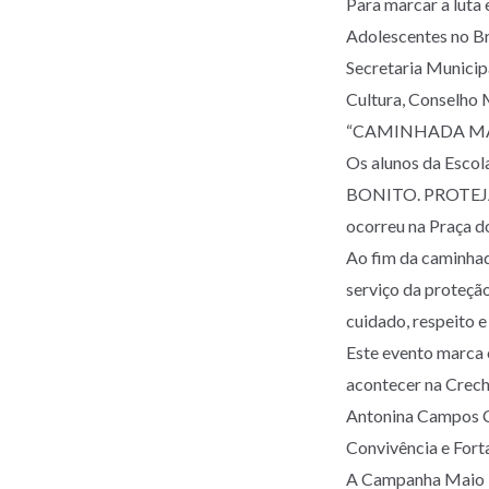
Para marcar a luta
Adolescentes no Bra
Secretaria Municip
Cultura, Conselho 
“CAMINHADA MA
Os alunos da Escol
BONITO. PROTEJA
ocorreu na Praça d
Ao fim da caminhad
serviço da proteção
cuidado, respeito e
Este evento marca 
acontecer na Crech
Antonina Campos Ca
Convivência e Fort
A Campanha Maio La