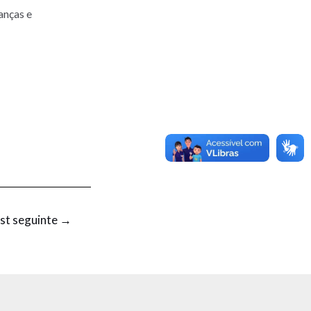
anças e
st seguinte
→