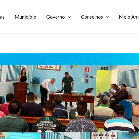
ias
Município
Governo
Conselhos
Meio Am