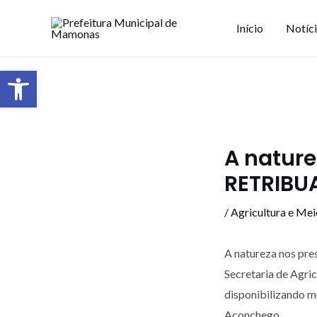
Início
Notíc
Barra de Ferramentas Aberta
A nature
RETRIBU
/
Agricultura e Me
A natureza nos pres
Secretaria de Agri
disponibilizando m
Aconchego.