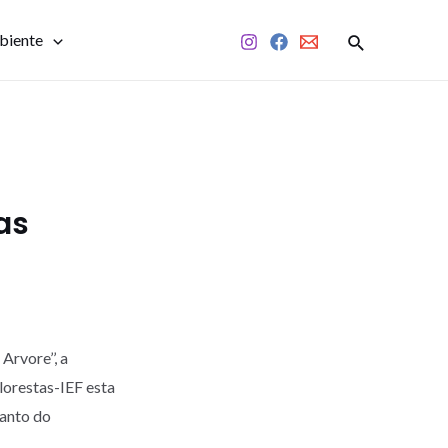
biente
as
rvore’’, a
lorestas-IEF esta
canto do