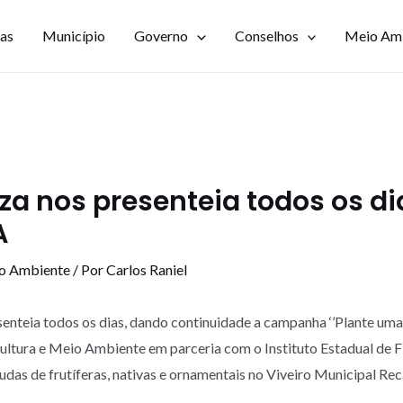
ias
Município
Governo
Conselhos
Meio Am
za nos presenteia todos os di
A
io Ambiente
/ Por
Carlos Raniel
enteia todos os dias, dando continuidade a campanha ‘’Plante uma A
cultura e Meio Ambiente em parceria com o Instituto Estadual de F
udas de frutíferas, nativas e ornamentais no Viveiro Municipal Re