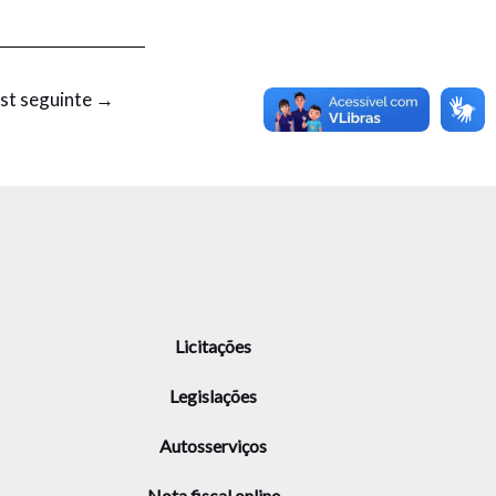
st seguinte
→
Licitações
Legislações
Autosserviços
Nota fiscal online