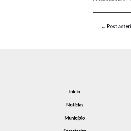
←
Post anter
Início
Notícias
Município
Secretarias