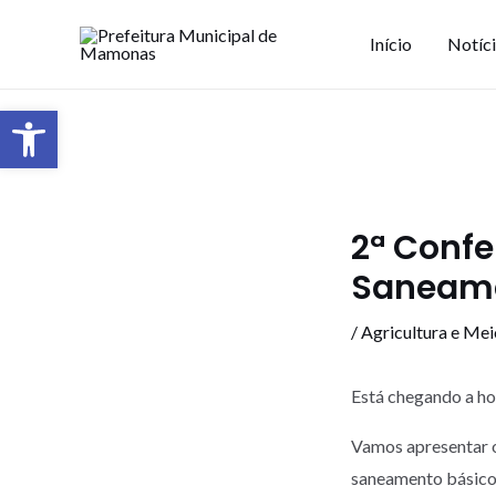
Início
Notíc
Barra de Ferramentas Aberta
2ª Confe
Saneame
/
Agricultura e Me
Está chegando a h
Vamos apresentar o
saneamento básico 